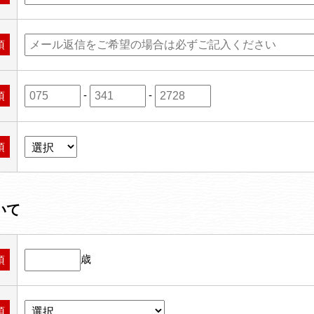
須
-
-
須
須
いて
歳
須
須