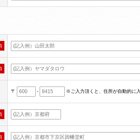
須
須
〒
-
※ご入力頂くと、住所が自動的に
須
須