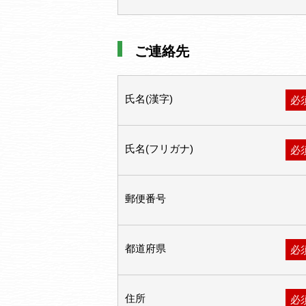
ご連絡先
氏名(漢字)
必
氏名(フリガナ)
必
郵便番号
都道府県
必
住所
必