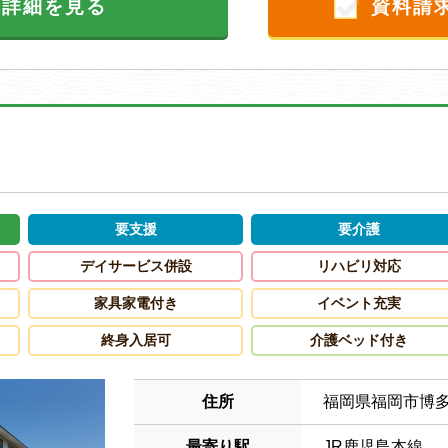
設詳細を見る
資料請
要支援
要介護
デイサービス併設
リハビリ対応
家具家電付き
イベント充実
終身入居可
介護ベッド付き
住所
福岡県福岡市博
最寄り駅
JR鹿児島本線 