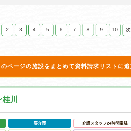
2
3
4
5
6
7
8
9
10
次
このページの施設をまとめて
資料請求リストに追
ン桂川
要介護
介護スタッフ24時間常駐