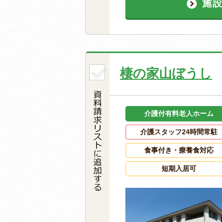
施
棲の家山ぼうし
介護付有料老人ホーム
介護スタッフ24時間常駐
食事付き・療養食対応
短期入居可