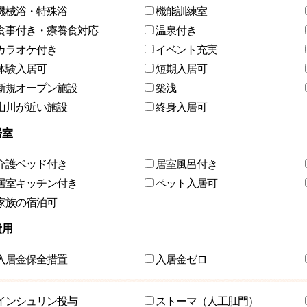
機械浴・特殊浴
機能訓練室
食事付き・療養食対応
温泉付き
カラオケ付き
イベント充実
体験入居可
短期入居可
新規オープン施設
築浅
山川が近い施設
終身入居可
居室
介護ベッド付き
居室風呂付き
居室キッチン付き
ペット入居可
家族の宿泊可
費用
入居金保全措置
入居金ゼロ
インシュリン投与
ストーマ（人工肛門）