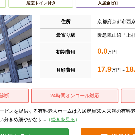
居室トイレ付き
入居金ゼロ
住所
京都府京都市西
最寄り駅
阪急嵐山線「上桂
0.0
初期費用
万円
17.9
18
月額費用
万円～
診断
24時間オンコール対応
ービスを提供する有料老人ホームは入居定員30人未満の有料
分きめ細やかなサ...
（
続きを見る
）