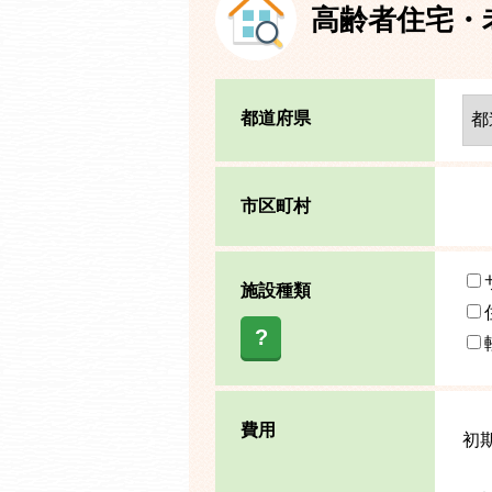
高齢者住宅・
都道府県
市区町村
施設種類
?
費用
初