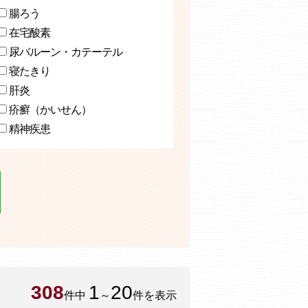
腸ろう
在宅酸素
尿バルーン・カテーテル
寝たきり
肝炎
疥癬（かいせん）
精神疾患
308
1
20
件中
～
件を表示