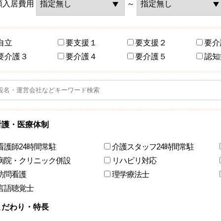
額入居費用
～
自立
要支援１
要支援２
要介
要介護３
要介護４
要介護５
認知
看護・医療体制
看護師24時間常駐
介護スタッフ24時間常駐
病院・クリニック併設
リハビリ対応
訪問看護
理学療法士
言語聴覚士
こだわり・特長