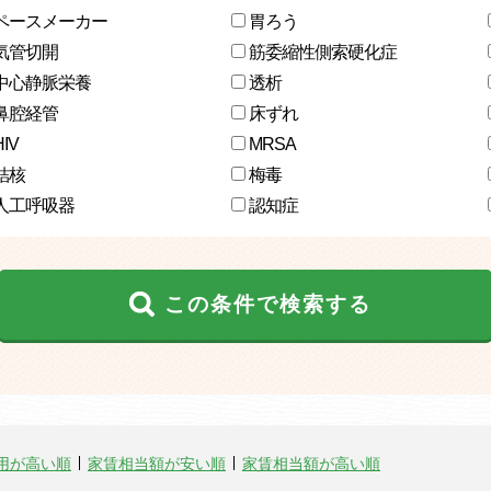
ペースメーカー
胃ろう
気管切開
筋委縮性側索硬化症
中心静脈栄養
透析
鼻腔経管
床ずれ
HIV
MRSA
結核
梅毒
人工呼吸器
認知症
この条件で検索する
用が高い順
家賃相当額が安い順
家賃相当額が高い順