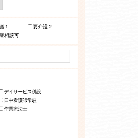
護１
要介護２
症相談可
デイサービス併設
日中看護師常駐
作業療法士