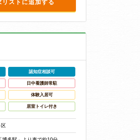
求リストに追加する
認知症相談可
日中看護師常駐
体験入居可
居室トイレ付き
多区
「博多駅」より車で約10分