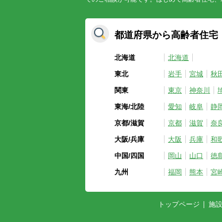
都道府県から高齢者住宅
北海道
北海道
東北
岩手
宮城
秋
関東
東京
神奈川
東海/北陸
愛知
岐阜
静
京都/滋賀
京都
滋賀
奈
大阪/兵庫
大阪
兵庫
和
中国/四国
岡山
山口
徳
九州
福岡
熊本
宮
トップページ
施