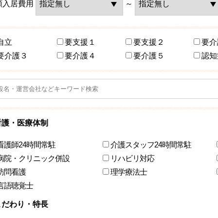
額入居費用
～
自立
要支援１
要支援２
要介
要介護３
要介護４
要介護５
認知
看護・医療体制
看護師24時間常駐
介護スタッフ24時間常駐
病院・クリニック併設
リハビリ対応
訪問看護
理学療法士
言語聴覚士
こだわり・特長