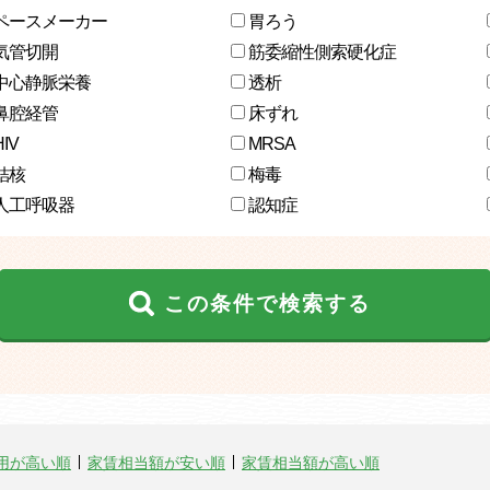
ペースメーカー
胃ろう
気管切開
筋委縮性側索硬化症
中心静脈栄養
透析
鼻腔経管
床ずれ
HIV
MRSA
結核
梅毒
人工呼吸器
認知症
この条件で検索する
用が高い順
家賃相当額が安い順
家賃相当額が高い順