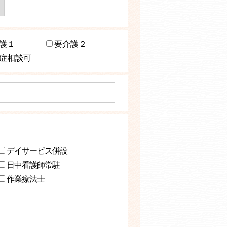
護１
要介護２
症相談可
デイサービス併設
日中看護師常駐
作業療法士