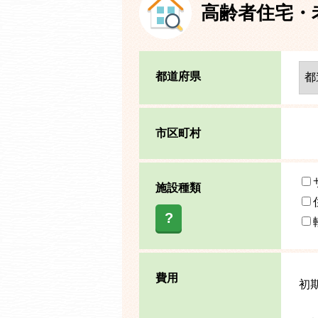
高齢者住宅・
都道府県
市区町村
施設種類
?
費用
初