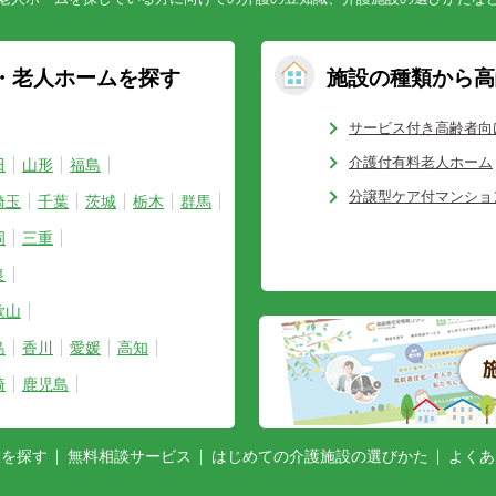
・老人ホームを探す
施設の種類から高
サービス付き高齢者向
介護付有料老人ホーム
田
山形
福島
分譲型ケア付マンショ
埼玉
千葉
茨城
栃木
群馬
岡
三重
良
歌山
島
香川
愛媛
高知
崎
鹿児島
設を探す
無料相談サービス
はじめての介護施設の選びかた
よくあ