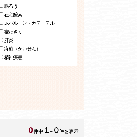
腸ろう
在宅酸素
尿バルーン・カテーテル
寝たきり
肝炎
疥癬（かいせん）
精神疾患
0
1
0
件中
～
件を表示