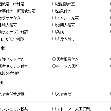
機械浴・特殊浴
機能訓練室
食事付き・療養食対応
温泉付き
カラオケ付き
イベント充実
体験入居可
短期入居可
新規オープン施設
築浅
山川が近い施設
終身入居可
居室
介護ベッド付き
居室風呂付き
居室キッチン付き
ペット入居可
家族の宿泊可
費用
入居金保全措置
入居金ゼロ
インシュリン投与
ストーマ（人工肛門）