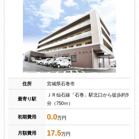
住所
宮城県石巻市
ＪＲ仙石線「石巻」駅北口から徒歩約9
最寄り駅
分（750ｍ）
0.0
初期費用
万円
17.5
月額費用
万円