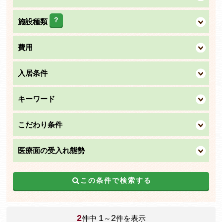
?
施設種類
費用
入居条件
キーワード
こだわり条件
医療面の受入れ態勢
この条件で検索する
2
1
2
件中
～
件を表示