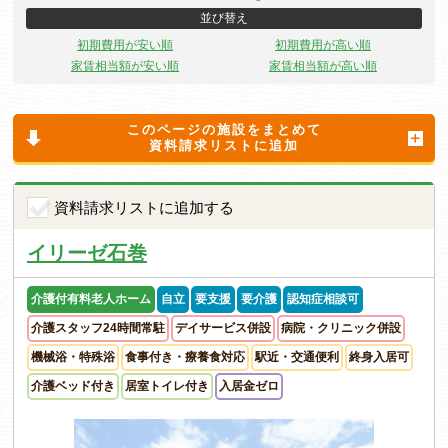
並び替え
初期費用が安い順
初期費用が高い順
家賃相当額が安い順
家賃相当額が高い順
このページの施設をまとめて
資料請求リストに追加
資料請求リストに追加する
イリーゼ石巻
介護付有料老人ホーム
自立
要支援
要介護
認知症相談可
介護スタッフ24時間常駐
デイサービス併設
病院・クリニック併設
機械浴・特殊浴
食事付き・療養食対応
駅近・交通便利
終身入居可
介護ベッド付き
居室トイレ付き
入居金ゼロ