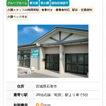
グループホーム
要支援
要介護
認知症相談可
介護スタッフ24時間常駐
食事付き・療養食対応
駅近・交通便利
介護ベッド付き
住所
宮城県石巻市
最寄り駅
JR仙石線「蛇田」駅より車で5分
0.0
初期費用
万円