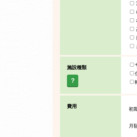
施設種類
?
費用
初
月