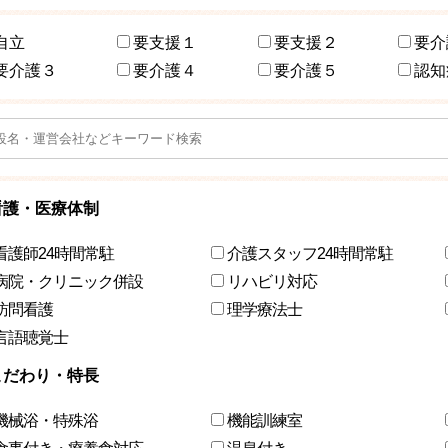
自立
要支援１
要支援２
要介
要介護３
要介護４
要介護５
認知
看護・医療体制
看護師24時間常駐
介護スタッフ24時間常駐
病院・クリニック併設
リハビリ対応
訪問看護
理学療法士
言語聴覚士
こだわり・特長
機械浴・特殊浴
機能訓練室