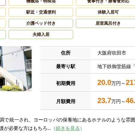
機械浴・特殊浴
食事付き・療養食対応
駅近・交通便利
体験入居可
介護ベッド付き
居室風呂付き
夫婦入居
住所
大阪府吹田市
最寄り駅
地下鉄御堂筋線
20.0
21
初期費用
万円～
23.7
46
月額費用
万円～
調で統一され、ヨーロッパの保養地にあるホテルのような雰
が必要な方はもちろ...
（
続きを見る
）