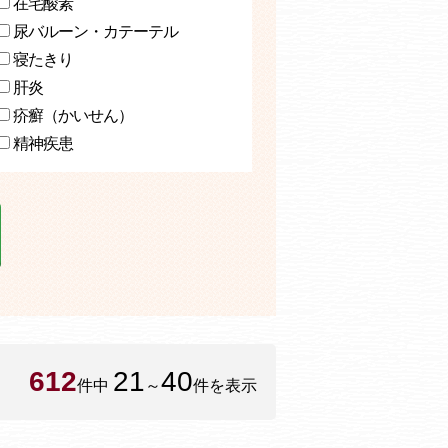
在宅酸素
尿バルーン・カテーテル
寝たきり
肝炎
疥癬（かいせん）
精神疾患
612
21
40
件中
～
件を表示