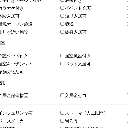
食事付き・療養食対応
温泉付き
カラオケ付き
イベント充実
体験入居可
短期入居可
新規オープン施設
築浅
山川が近い施設
終身入居可
居室
介護ベッド付き
居室風呂付き
居室キッチン付き
ペット入居可
家族の宿泊可
費用
入居金保全措置
入居金ゼロ
インシュリン投与
ストーマ（人工肛門）
ペースメーカー
胃ろう