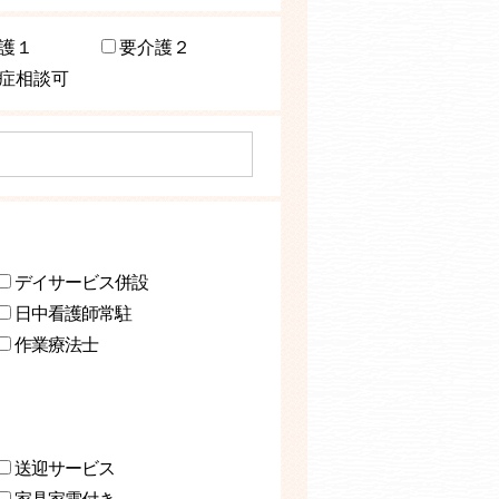
護１
要介護２
症相談可
デイサービス併設
日中看護師常駐
作業療法士
送迎サービス