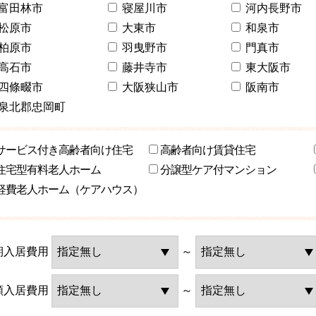
富田林市
寝屋川市
河内長野市
松原市
大東市
和泉市
柏原市
羽曳野市
門真市
高石市
藤井寺市
東大阪市
四條畷市
大阪狭山市
阪南市
泉北郡忠岡町
サービス付き高齢者向け住宅
高齢者向け賃貸住宅
住宅型有料老人ホーム
分譲型ケア付マンション
軽費老人ホーム（ケアハウス）
期入居費用
～
額入居費用
～