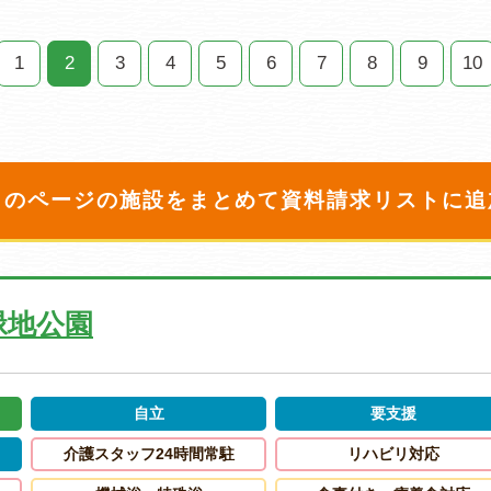
1
2
3
4
5
6
7
8
9
10
このページの施設をまとめて
資料請求リストに追
緑地公園
自立
要支援
介護スタッフ24時間常駐
リハビリ対応