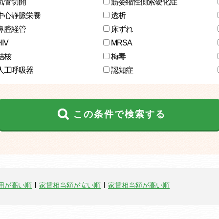
気管切開
筋委縮性側索硬化症
中心静脈栄養
透析
鼻腔経管
床ずれ
HIV
MRSA
結核
梅毒
人工呼吸器
認知症
この条件で検索する
用が高い順
家賃相当額が安い順
家賃相当額が高い順