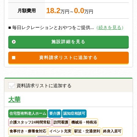
18.2
0.0
月額費用
万円～
万円
■ 毎日レクレーションとおやつをご提供...
（
続きを見る
）
施設詳細を見る
資料請求リストに追加する
資料請求リストに追加する
大華
住宅型有料老人ホーム
要介護
認知症相談可
介護スタッフ24時間常駐
訪問看護
機械浴・特殊浴
食事付き・療養食対応
イベント充実
駅近・交通便利
終身入居可