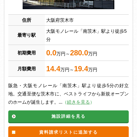
住所
大阪府茨木市
大阪モノレール「南茨木」駅より徒歩5
最寄り駅
分
0.0
280.0
初期費用
万円～
万円
14.4
19.4
月額費用
万円～
万円
阪急・大阪モノレール「南茨木」駅より徒歩5分の好立
地。交通至便な茨木市に、ベストライフから新規オープン
のホームが誕生します。...
（
続きを見る
）
施設詳細を見る
資料請求リストに追加する