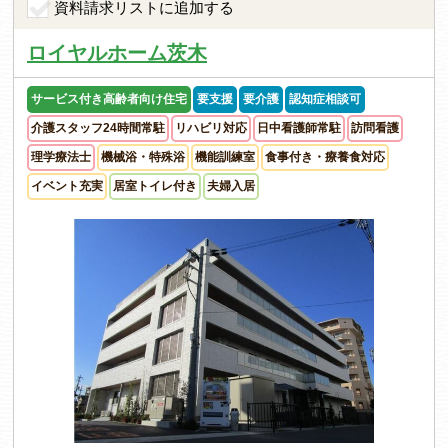
資料請求リストに追加する
ロイヤルホーム茨木
サービス付き高齢者向け住宅
要支援
要介護
認知症相談可
介護スタッフ24時間常駐
リハビリ対応
日中看護師常駐
訪問看護
理学療法士
機械浴・特殊浴
機能訓練室
食事付き・療養食対応
イベント充実
居室トイレ付き
夫婦入居