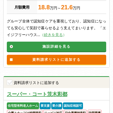
18.8
21.6
月額費用
万円～
万円
グループ全体で認知症ケアを重視しており、認知症になっ
ても安心して笑顔で暮らせるよう支えてまいります。 「エ
イジフリーハウス...
（
続きを見る
）
施設詳細を見る
資料請求リストに追加する
資料請求リストに追加する
スーパー・コート茨木彩都
住宅型有料老人ホーム
要支援
要介護
認知症相談可
介護スタッフ24時間常駐
リハビリ対応
日中看護師常駐
訪問看護