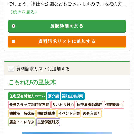
でしょう。神社や公園などもございますので、地域の方...
（
続きを見る
）
施設詳細を見る
資料請求リストに追加する
資料請求リストに追加する
こもれびの里茨木
住宅型有料老人ホーム
要介護
認知症相談可
介護スタッフ24時間常駐
リハビリ対応
日中看護師常駐
作業療法士
機械浴・特殊浴
機能訓練室
イベント充実
終身入居可
居室トイレ付き
生活保護対応