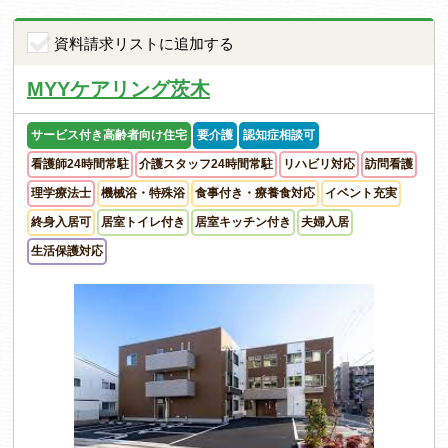
資料請求リストに追加する
MYYケアリング茨木
サービス付き高齢者向け住宅
要介護
認知症相談可
看護師24時間常駐
介護スタッフ24時間常駐
リハビリ対応
訪問看護
理学療法士
機械浴・特殊浴
食事付き・療養食対応
イベント充実
終身入居可
居室トイレ付き
居室キッチン付き
夫婦入居
生活保護対応