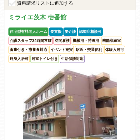
資料請求リストに追加する
ミライエ茨木 壱番館
住宅型有料老人ホーム
要支援
要介護
認知症相談可
介護スタッフ24時間常駐
訪問看護
機械浴・特殊浴
機能訓練室
食事付き・療養食対応
イベント充実
駅近・交通便利
体験入居可
終身入居可
居室トイレ付き
生活保護対応