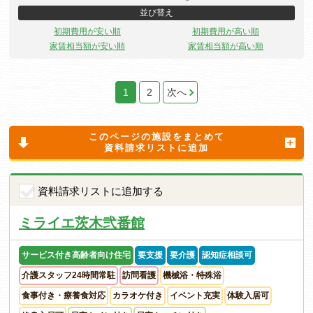
並び替え
初期費用が安い順
初期費用が高い順
家賃相当額が安い順
家賃相当額が高い順
1
2
次へ
このページの施設をまとめて
資料請求リストに追加
資料請求リストに追加する
ミライエ茨木弐番館
サービス付き高齢者向け住宅
要支援
要介護
認知症相談可
介護スタッフ24時間常駐
訪問看護
機械浴・特殊浴
食事付き・療養食対応
カラオケ付き
イベント充実
体験入居可