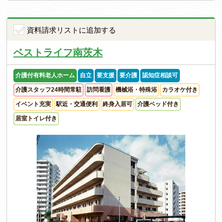
資料請求リストに追加する
ベストライフ南茨木
介護付有料老人ホーム
自立
要支援
要介護
認知症相談可
介護スタッフ24時間常駐
訪問看護
機械浴・特殊浴
カラオケ付き
イベント充実
駅近・交通便利
終身入居可
介護ベッド付き
居室トイレ付き