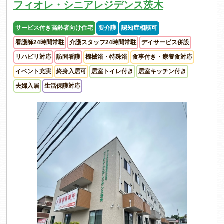
フィオレ・シニアレジデンス茨木
サービス付き高齢者向け住宅
要介護
認知症相談可
看護師24時間常駐
介護スタッフ24時間常駐
デイサービス併設
リハビリ対応
訪問看護
機械浴・特殊浴
食事付き・療養食対応
イベント充実
終身入居可
居室トイレ付き
居室キッチン付き
夫婦入居
生活保護対応