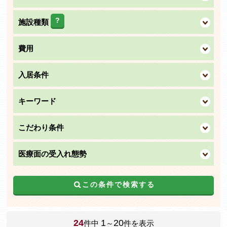
?
施設種類
費用
入居条件
キーワード
こだわり条件
医療面の受入れ態勢
この条件で検索する
24
1
20
件中
～
件を表示