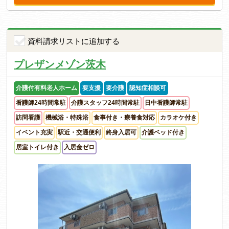
資料請求リストに追加する
プレザンメゾン茨木
介護付有料老人ホーム
要支援
要介護
認知症相談可
看護師24時間常駐
介護スタッフ24時間常駐
日中看護師常駐
訪問看護
機械浴・特殊浴
食事付き・療養食対応
カラオケ付き
イベント充実
駅近・交通便利
終身入居可
介護ベッド付き
居室トイレ付き
入居金ゼロ