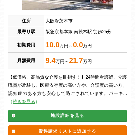
住所
大阪府茨木市
最寄り駅
阪急京都本線 南茨木駅 徒歩25分
10.0
0.0
初期費用
万円～
万円
9.4
21.7
月額費用
万円～
万円
【低価格、高品質な介護を目指す！】24時間看護師、介護
職員が常駐し、医療依存度の高い方や、介護度の高い方、
認知症のある方も安心して過ごされています。パーキ...
（
続きを見る
）
施設詳細を見る
資料請求リストに追加する