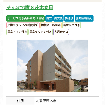
そんぽの家Ｓ茨木春日
サービス付き高齢者向け住宅
自立
要支援
要介護
認知症相談可
介護スタッフ24時間常駐
機械浴・特殊浴
居室風呂付き
居室トイレ付き
居室キッチン付き
入居金ゼロ
住所
大阪府茨木市