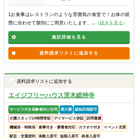
1お食事はレストランのような雰囲気の食堂で！お体の状
態に合わせて個別にご用意いたします。...
（
続きを見る
）
施設詳細を見る
資料請求リストに追加する
資料請求リストに追加する
エイジフリーハウス茨木総持寺
サービス付き高齢者向け住宅
要介護
認知症相談可
介護スタッフ24時間常駐
デイサービス併設
訪問看護
機械浴・特殊浴
食事付き・療養食対応
カラオケ付き
イベント充実
駅近・交通便利
体験入居可
短期入居可
終身入居可