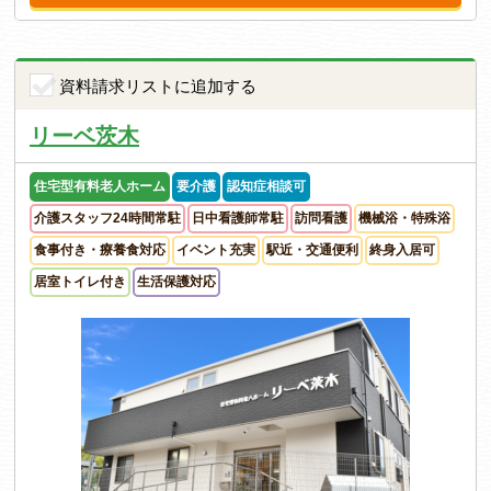
資料請求リストに追加する
リーベ茨木
住宅型有料老人ホーム
要介護
認知症相談可
介護スタッフ24時間常駐
日中看護師常駐
訪問看護
機械浴・特殊浴
食事付き・療養食対応
イベント充実
駅近・交通便利
終身入居可
居室トイレ付き
生活保護対応