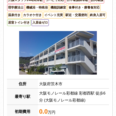
理学療法士
機械浴・特殊浴
機能訓練室
食事付き・療養食対応
温泉付き
カラオケ付き
イベント充実
駅近・交通便利
終身入居可
居室トイレ付き
入居金ゼロ
住所
大阪府茨木市
大阪モノレール彩都線 彩都西駅 徒歩6
最寄り駅
分 (大阪モノレール彩都線)
0.0
初期費用
万円