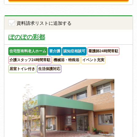
資料請求リストに追加する
ぽのぽの彩都
住宅型有料老人ホーム
要介護
認知症相談可
看護師24時間常駐
介護スタッフ24時間常駐
機械浴・特殊浴
イベント充実
居室トイレ付き
生活保護対応