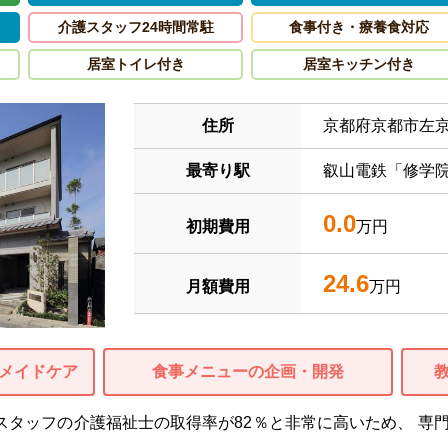
介護スタッフ24時間常駐
食事付き・療養食対応
居室トイレ付き
居室キッチン付き
住所
京都府京都市左
最寄り駅
叡山電鉄「修学院
0.0
初期費用
万円
24.6
月額費用
万円
メイドケア
食事メニューの企画・開発
スタッフの介護福祉士の取得率が82％と非常に高いため、 専