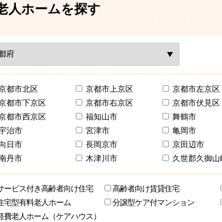
老人ホームを探す
京都市北区
京都市上京区
京都市左京区
京都市下京区
京都市右京区
京都市伏見区
京都市西京区
福知山市
舞鶴市
宇治市
宮津市
亀岡市
向日市
長岡京市
京田辺市
南丹市
木津川市
久世郡久御山
サービス付き高齢者向け住宅
高齢者向け賃貸住宅
住宅型有料老人ホーム
分譲型ケア付マンション
軽費老人ホーム（ケアハウス）