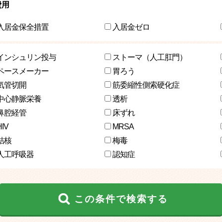
費用
入居金保全措置
入居金ゼロ
インシュリン投与
ストーマ（人工肛門）
ペースメーカー
胃ろう
気管切開
筋委縮性側索硬化症
中心静脈栄養
透析
鼻腔経管
床ずれ
HIV
MRSA
結核
梅毒
人工呼吸器
認知症
この条件で検索する