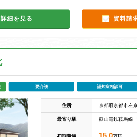
設詳細を見る
資料請
北
宅
要介護
認知症相談可
住所
京都府京都市左
最寄り駅
叡山電鉄鞍馬線「
15.0
初期費用
万円