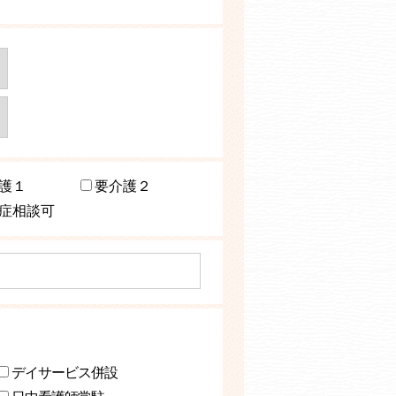
護１
要介護２
症相談可
デイサービス併設