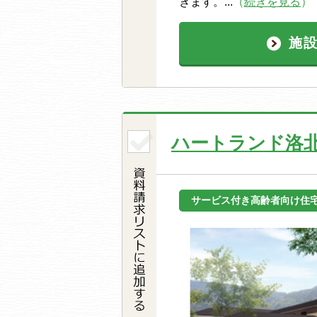
きます。...
（
続きを見る
）
施
ハートランド洛
サービス付き高齢者向け住