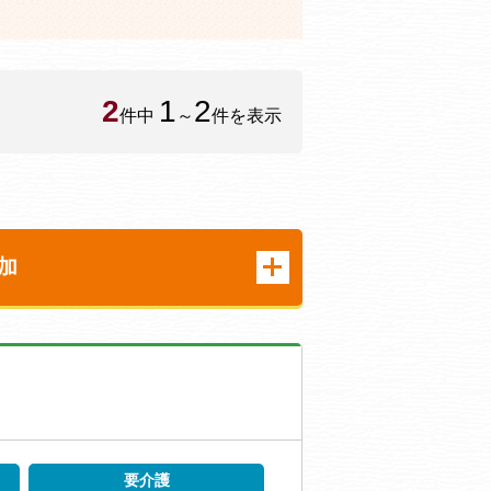
2
1
2
件中
～
件を表示
加
要介護