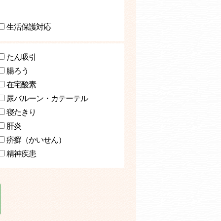
生活保護対応
たん吸引
腸ろう
在宅酸素
尿バルーン・カテーテル
寝たきり
肝炎
疥癬（かいせん）
精神疾患