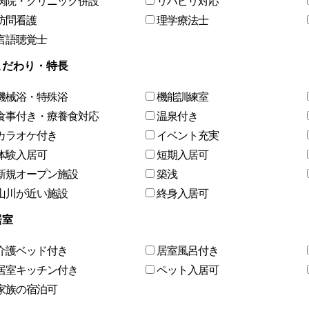
病院・クリニック併設
リハビリ対応
訪問看護
理学療法士
言語聴覚士
こだわり・特長
機械浴・特殊浴
機能訓練室
食事付き・療養食対応
温泉付き
カラオケ付き
イベント充実
体験入居可
短期入居可
新規オープン施設
築浅
山川が近い施設
終身入居可
居室
介護ベッド付き
居室風呂付き
居室キッチン付き
ペット入居可
家族の宿泊可