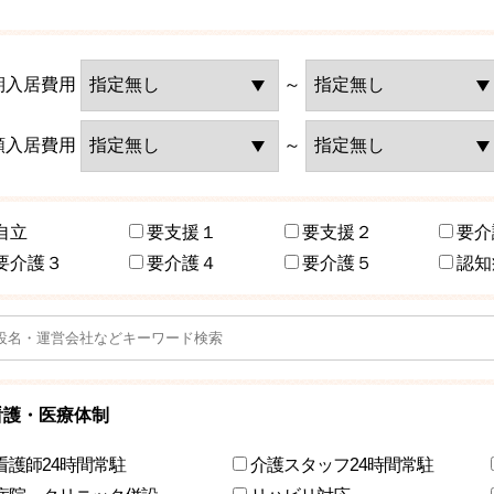
期入居費用
～
額入居費用
～
自立
要支援１
要支援２
要介
要介護３
要介護４
要介護５
認知
看護・医療体制
看護師24時間常駐
介護スタッフ24時間常駐