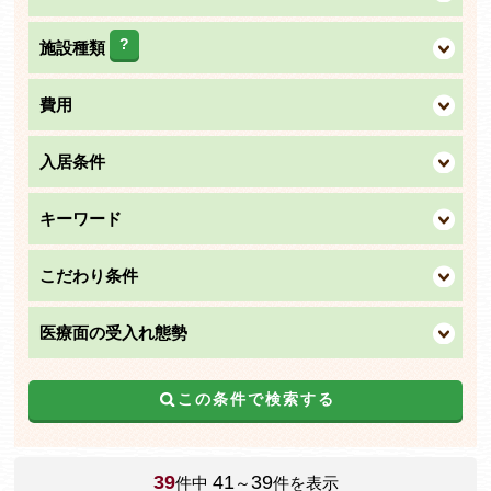
?
施設種類
費用
入居条件
キーワード
こだわり条件
医療面の受入れ態勢
この条件で検索する
39
41
39
件中
～
件を表示